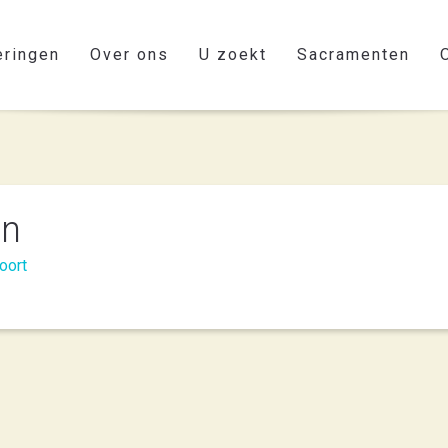
eringen
Over ons
U zoekt
Sacramenten
en
oort