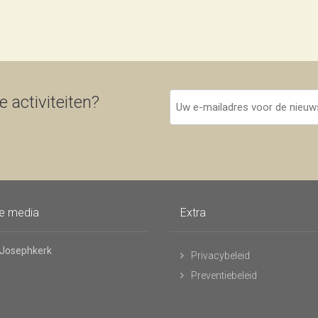
Uw
 activiteiten?
e-
mailadres
voor
de
nieuwsbrief
le media
Extra
 Josephkerk
Privacybeleid
Preventiebeleid