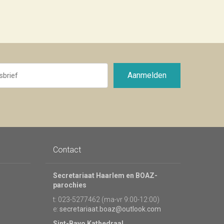
Aanmelden
Contact
Secretariaat Haarlem en BOAZ-
parochies
t: 023-5277462 (ma-vr 9:00-12:00)
e:
secretariaat.boaz@outlook.com
Sint-Bavo Kathedraal