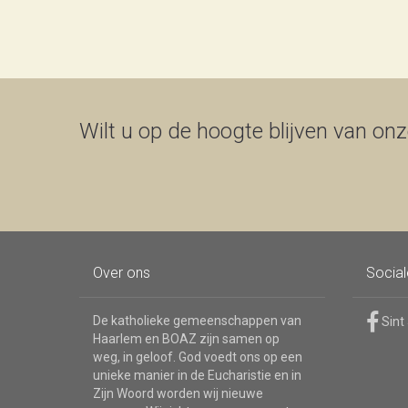
Wilt u op de hoogte blijven van onze
Over ons
Socia
De katholieke gemeenschappen van
Sint
Haarlem en BOAZ zijn samen op
weg, in geloof. God voedt ons op een
unieke manier in de Eucharistie en in
Zijn Woord worden wij nieuwe