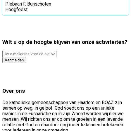
Plebaan F. Bunschoten
Hoogfeest
Wilt u op de hoogte blijven van onze activiteiten?
Uw
e-
Aanmelden
mailadres
voor
de
nieuwsbrief
Over ons
De katholieke gemeenschappen van Haarlem en BOAZ zijn
samen op weg, in geloof. God voedt ons op een unieke
manier in de Eucharistie en in Zijn Woord worden wij nieuwe
mensen. Wij richten ons er op om te groeien in een levende
relatie met God en daardoor nog meer te kunnen betekenen
voor iedereen in onze omgeving.