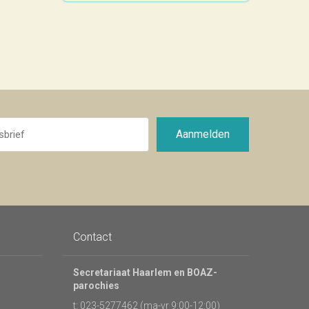
Aanmelden
Contact
Secretariaat Haarlem en BOAZ-
parochies
t: 023-5277462 (ma-vr 9:00-12:00)