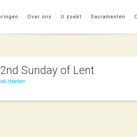
eringen
Over ons
U zoekt
Sacramenten
- 2nd Sunday of Lent
raal Haarlem