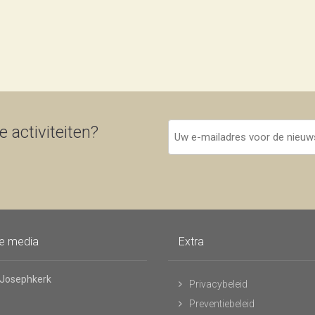
Uw
 activiteiten?
e-
mailadres
voor
de
nieuwsbrief
le media
Extra
 Josephkerk
Privacybeleid
Preventiebeleid