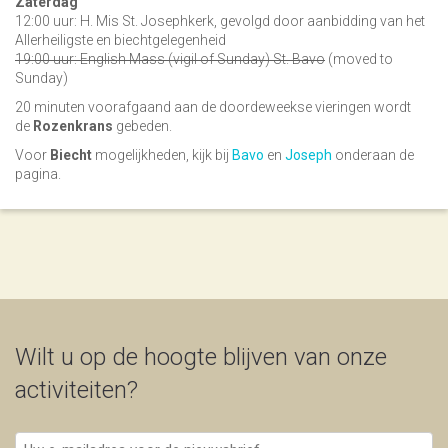
Zaterdag
12:00 uur: H. Mis St. Josephkerk, gevolgd door aanbidding van het
Allerheiligste en biechtgelegenheid
19:00 uur: English Mass (vigil of Sunday) St. Bavo
(moved to
Sunday)
20 minuten voorafgaand aan de doordeweekse vieringen wordt
de
Rozenkrans
gebeden.
Voor
Biecht
mogelijkheden, kijk bij
Bavo
en
Joseph
onderaan de
pagina.
Wilt u op de hoogte blijven van onze
activiteiten?
Uw