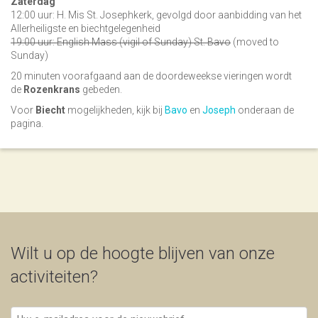
Zaterdag
12:00 uur: H. Mis St. Josephkerk, gevolgd door aanbidding van het
Allerheiligste en biechtgelegenheid
19:00 uur: English Mass (vigil of Sunday) St. Bavo
(moved to
Sunday)
20 minuten voorafgaand aan de doordeweekse vieringen wordt
de
Rozenkrans
gebeden.
Voor
Biecht
mogelijkheden, kijk bij
Bavo
en
Joseph
onderaan de
pagina.
Wilt u op de hoogte blijven van onze
activiteiten?
Uw