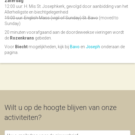
Zaterdag
12:00 uur: H. Mis St. Josephkerk, gevolgd door aanbidding van het
Allerheiligste en biechtgelegenheid
19:00 uur: English Mass (vigil of Sunday) St. Bavo
(moved to
Sunday)
20 minuten voorafgaand aan de doordeweekse vieringen wordt
de
Rozenkrans
gebeden.
Voor
Biecht
mogelijkheden, kijk bij
Bavo
en
Joseph
onderaan de
pagina.
Wilt u op de hoogte blijven van onze
activiteiten?
Uw