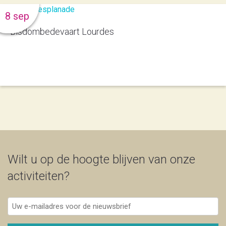
8 sep
Bisdombedevaart Lourdes
Wilt u op de hoogte blijven van onze
activiteiten?
Uw
e-
mailadres