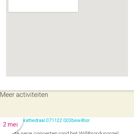
Meer activiteiten
2 mei
53ste serie concerten rond het Willibrordusorgel