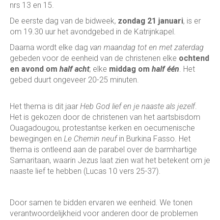
nrs 13 en 15.
De eerste dag van de bidweek,
zondag 21 januari
, is er
om 19.30 uur het avondgebed in de Katrijnkapel.
Daarna wordt elke dag
van maandag tot en met zaterdag
gebeden voor de eenheid van de christenen elke
ochtend
en avond om
half acht
; elke
middag om
half één
. Het
gebed duurt ongeveer 20-25 minuten.
Het thema is dit jaar
Heb God lief en je naaste als jezelf
.
Het is gekozen door de christenen van het aartsbisdom
Ouagadougou, protestantse kerken en oecumenische
bewegingen en
Le Chemin neuf
in Burkina Fasso. Het
thema is ontleend aan de parabel over de barmhartige
Samaritaan, waarin Jezus laat zien wat het betekent om je
naaste lief te hebben (Lucas 10 vers 25-37).
Door samen te bidden ervaren we eenheid. We tonen
verantwoordelijkheid voor anderen door de problemen