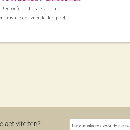
er Bedroefden, thuis te komen?
anisatie een vriendelijke groet,
Uw
 activiteiten?
e-