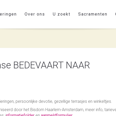
eringen
Over ons
U zoekt
Sacramenten
emse BEDEVAART NAAR
ingen, persoonlijke devotie, gezellige terrasjes en winkeltjes.
iseerd door het Bisdom Haarlem-Amsterdam, meer info, tariev
s: i
nformatiefolder
en
aanmeldformulier
.