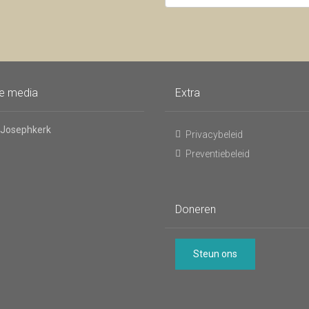
mailadres
voor
de
nieuwsbrief
le media
Extra
 Josephkerk
Privacybeleid
Preventiebeleid
Doneren
Steun ons