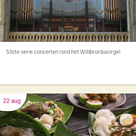
53ste serie concerten rond het Willibrordusorgel
22 aug