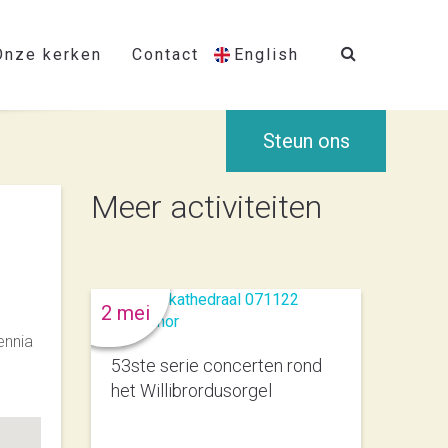
Onze kerken
Contact
English
Steun ons
Meer activiteiten
2 mei
ennia
53ste serie concerten rond
het Willibrordusorgel