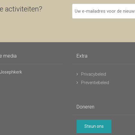
Uw
 activiteiten?
e-
mailadres
voor
de
nieuwsbrief
le media
Extra
 Josephkerk
Privacybeleid
Preventiebeleid
Doneren
Steun ons