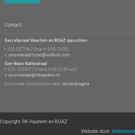
Contact
Secretariaat Haarlem en BOAZ-parochies
t: 023-5277462 (ma-vr 9:00-12:00)
e:
secretariaat.boaz@outlook.com
Sint-Bavo Kathedraal
t: 023- 5323077 (ma-vr 9:30-12:30 uur)
e:
secretariaat@rkhaarlem.nl
Voor meer contactinformatie:
contactpagina
Copyright: RK Haarlem en BOAZ
Website door:
Webheld.nl