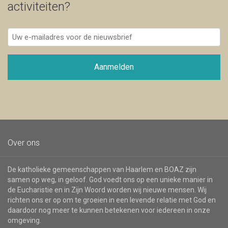
activiteiten?
Uw
e-
mailadres
voor
Aanmelden
de
nieuwsbrief
Over ons
De katholieke gemeenschappen van Haarlem en BOAZ zijn
samen op weg, in geloof. God voedt ons op een unieke manier in
de Eucharistie en in Zijn Woord worden wij nieuwe mensen. Wij
richten ons er op om te groeien in een levende relatie met God en
daardoor nog meer te kunnen betekenen voor iedereen in onze
omgeving.