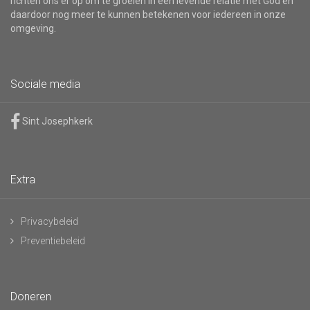
richten ons er op om te groeien in een levende relatie met God en
daardoor nog meer te kunnen betekenen voor iedereen in onze
omgeving.
Sociale media
Sint Josephkerk
Extra
Privacybeleid
Preventiebeleid
Doneren