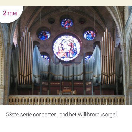
2 mei
53ste serie concerten rond het Willibrordusorgel