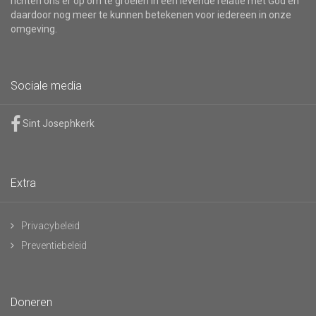
richten ons er op om te groeien in een levende relatie met God en
daardoor nog meer te kunnen betekenen voor iedereen in onze
omgeving.
Sociale media
Sint Josephkerk
Extra
Privacybeleid
Preventiebeleid
Doneren