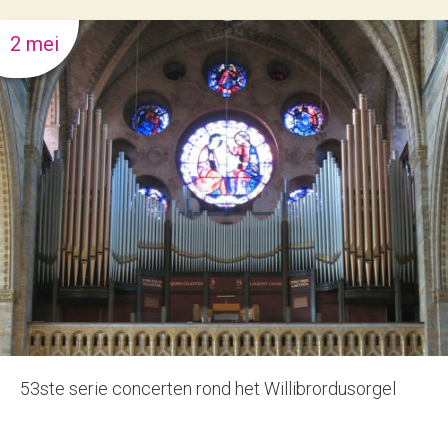
2 mei
53ste serie concerten rond het Willibrordusorgel