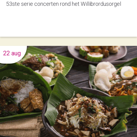
53ste serie concerten rond het Willibrordusorgel
22 aug