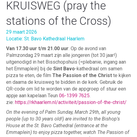
KRUISWEG (pray the
stations of the Cross)
29 maart 2026
Locatie: St. Bavo Kathedraal Haarlem
Van 17.30 uur t/m 21.00 uur
: Op de avond van
Palmzondag 29 maart zijn alle jongeren (tot 30 jaar!)
uitgenodigd in het Bisschopshuis (=plebanie, ingang aan
het Emmaplein) bij de
Sint Bavo
-kathedraal om samen
pizza te eten, de film
The Passion of the Christ
te kijken
en daarna de kruisweg te bidden in de kerk. Gebruik de
QR-code om lid te worden van de appgroep of stuur een
appje aan kapelaan Teun
06-1399 7625
.
zie:
https://rkhaarlem.nl/activiteit/passion-of-the-christ/
On the evening of Palm Sunday, March 29th, all young
people (up to 30 years old!) are invited to the Bishop's
House at the St. Bavo Cathedral (entrance at the
Emmaplein) to enjoy pizza together, watch The Passion of