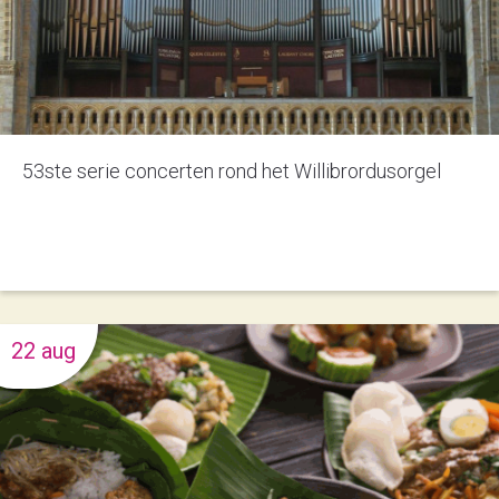
53ste serie concerten rond het Willibrordusorgel
22 aug