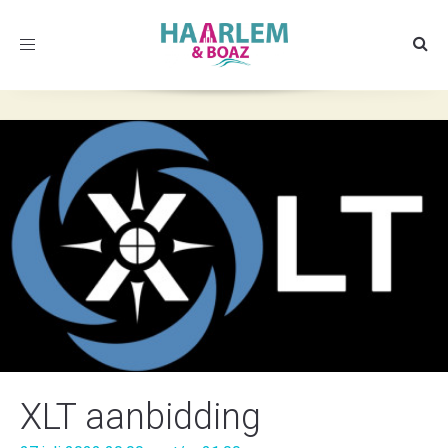
Toggle
navigation
XLT aanbidding