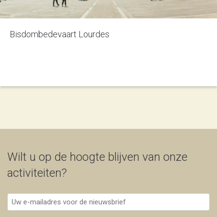
Bisdombedevaart Lourdes
Wilt u op de hoogte blijven van onze
activiteiten?
Uw
e-