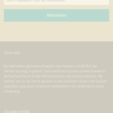
e-
mailadres
voor
Aanmelden
de
nieuwsbrief
Over ons
De katholieke gemeenschappen van Haarlem en BOAZ zijn
samen op weg, in geloof. God voedt ons op een unieke manier in
de Eucharistie en in Zijn Woord worden wij nieuwe mensen. Wij
richten ons er op om te groeien in een levende relatie met God en
daardoor nog meer te kunnen betekenen voor iedereen in onze
omgeving.
Sociale media