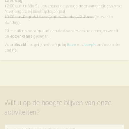
Zaterdag
12:00 uur: H. Mis St. Josephkerk, gevolgd door aanbidding van het
Allerheiligste en biechtgelegenheid
19:00 uur: English Mass (vigil of Sunday) St. Bavo
(moved to
Sunday)
20 minuten voorafgaand aan de doordeweekse vieringen wordt
de
Rozenkrans
gebeden.
Voor
Biecht
mogelijkheden, kijk bij
Bavo
en
Joseph
onderaan de
pagina.
Wilt u op de hoogte blijven van onze
activiteiten?
Uw