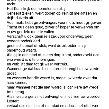
tocht:
Het Koninkrijk der hemelen is nabij.
Geneest zieken, wekt doden op, reinigt melaatsen en
drijft duivels uit.
Voor niets hebt gij ontvan­gen, voor niets moet gij geven.
Tracht dus geen goud, zilver of koper te verwerven om
er uw gordels mee te vullen.
Verschaft u ook geen reiszak voor onderweg, geen
tweede onderkleed,
geen schoeisel of stok, want de arbeider is zijn
onderhoud waard.
Als gij in een stad of in een dorp komt, onderzoekt dan
wie waard is u te ontvangen,
en verblijft daar tot gij weer vertrekt.
Wanneer ge dat huis binnentreedt, brengt het uw vrede­
groet;
en wanneer het die waard is, moge uw vrede over dat
huis komen,
maar wanneer het die niet waard is, dan kere uw vrede
tot u terug.
Als men u ergens niet ontvangt en niet naar uw woorden
luistert,
verlaat dan dat huis of die stad en schudt het stof van