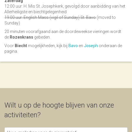
Zaterdag
12:00 uur: H. Mis St. Josephkerk, gevolgd door aanbidding van het
Allerheiligste en biechtgelegenheid
19:00 uur: English Mass (vigil of Sunday) St. Bavo
(moved to
Sunday)
20 minuten voorafgaand aan de doordeweekse vieringen wordt
de
Rozenkrans
gebeden.
Voor
Biecht
mogelijkheden, kijk bij
Bavo
en
Joseph
onderaan de
pagina.
Wilt u op de hoogte blijven van onze
activiteiten?
Uw