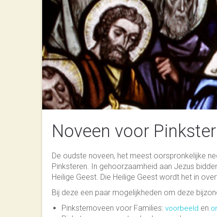
Noveen voor Pinkste
De oudste noveen, het meest oorspronkelijke ne
Pinksteren. In gehoorzaamheid aan Jezus bidde
Heilige Geest. Die Heilige Geest wordt het in o
Bij deze een paar mogelijkheden om deze bijzon
Pinksternoveen voor Families:
en
voorbeeld
o