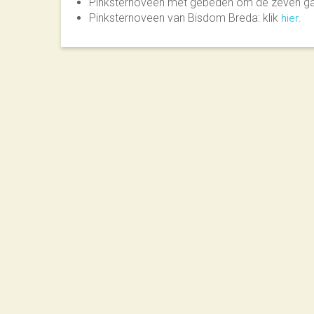
Pinksternoveen met gebeden om de zeven g
Pinksternoveen van Bisdom Breda: klik
.
hier