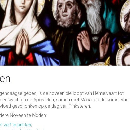
ren
gendaagse gebed, is de noveen die loopt van Hemelvaart tot
n en wachten de Apostelen, samen met Maria, op de komst van
vervloed geschonken op de dag van Pinksteren.
dere Noveen te bidden:
;
m zelf te printen